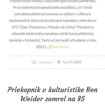
v historickom kroku v bojovom športovom usmernení.
Prvá výnimka terapeutického použitia („Ut“) bola
schválená atletická komisia so sídlom v USA pre
konkurenčné lekárske používanie kanabisu. veteránovi
UFC Elias Theodorou. Minulý rok získal Theodorou
utknutie lekárskeho kanabisu od Britskej atletickej
komisie v Kolumbii. Tento ut bol opäť schválený v roku
2021 […]
Read More
on
July 23, 2023
Comment
Prvý
niekedy
kanabis
Priekopník v kulturistike Ben
Ut
schválený
Weider zomrel na 85
atletickou