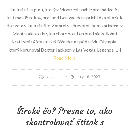
komisiou
kulturistiku guru, ktorý v Montreale náhle prechádza Aj
Spojených
keď mal 85 rokov, prechod Ben Weidera prichádza ako šok
štátov
do sveta v kulturistike. Zomrel v zdravotníckom zariadení v
Montreale so skrytou chorobou. Len pred niekoľkými
krátkymi týždňami stál Weider na pódiu Mr. Olympia,
ktorý korunoval Dexter Jackson v Las Vegas. Legenda […]
Read More
on
July 18, 2023
Comment
Priekopník
v
kulturistike
Široké čo? Presne to, ako
Ben
Weider
skontrolovať štítok s
zomrel