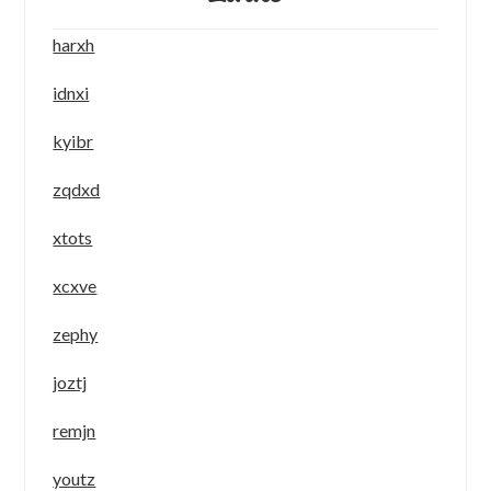
harxh
idnxi
kyibr
zqdxd
xtots
xcxve
zephy
joztj
remjn
youtz