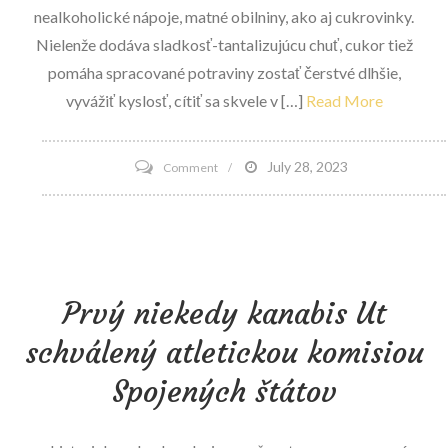
nealkoholické nápoje, matné obilniny, ako aj cukrovinky.
Nielenže dodáva sladkosť-tantalizujúcu chuť, cukor tiež
pomáha spracované potraviny zostať čerstvé dlhšie,
vyvážiť kyslosť, cítiť sa skvele v […]
Read More
on
July 28, 2023
Comment
7
slané
lokality
Cukor
Prvý niekedy kanabis Ut
sa
rád
schválený atletickou komisiou
skrýva
Spojených štátov