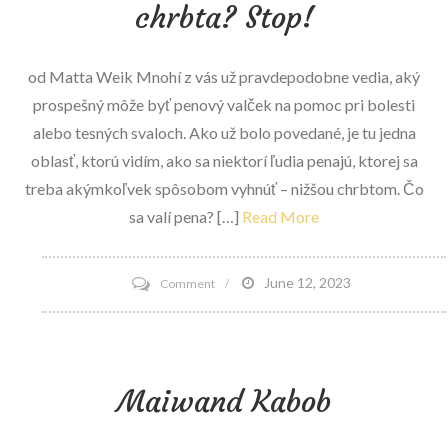
chrbta? Stop!
štítok
s
od Matta Weik Mnohí z vás už pravdepodobne vedia, aký
opaľovacím
prospešný môže byť penový valček na pomoc pri bolesti
krémom
alebo tesných svaloch. Ako už bolo povedané, je tu jedna
oblasť, ktorú vidím, ako sa niektorí ľudia penajú, ktorej sa
treba akýmkoľvek spôsobom vyhnúť – nižšou chrbtom. Čo
sa valí pena? […]
Read More
on
June 12, 2023
Comment
Valíte
penu
dolnej
Maiwand Kabob
časti
chrbta?