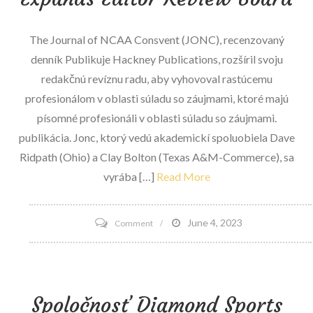
minimalizujú
otrasy
The Journal of NCAA Consvent (JONC), recenzovaný
v
denník Publikuje Hackney Publications, rozšíril svoju
bojových
redakčnú revíznu radu, aby vyhovoval rastúcemu
športoch
profesionálom v oblasti súladu so záujmami, ktoré majú
písomné profesionáli v oblasti súladu so záujmami.
publikácia. Jonc, ktorý vedú akademickí spoluobiela Dave
Ridpath (Ohio) a Clay Bolton (Texas A&M-Commerce), sa
vyrába […]
Read More
on
June 4, 2023
Comment
Journal
of
NCAA
Spoločnosť Diamond Sports
Consonds