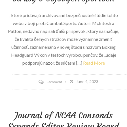
, ktoré pridávajú archivované bezpečnostné štúdie tohto
webu v boji proti Combat Sports. Autori, McIntosh a
Patton, nedávno napísali ďalší príspevok, ktorý naznačuje,
že kvalita čelných strážcov môže významne zmeniť
účinnosť, zaznamenaná v novej štúdii s názvom Boxing
Headguard Výkon v testoch výrobcu punčov, že „údaje
podporujú názor, že súčasní […]
Read More
on
June 4, 2023
Comment
Štúdia
naznačuje,
že
Journal of NCAA Consonds
hlavné
strážcovia
Expands Editor Review Board