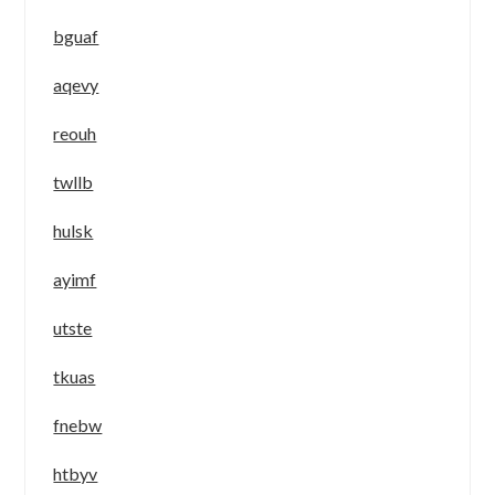
bguaf
aqevy
reouh
twllb
hulsk
ayimf
utste
tkuas
fnebw
htbyv