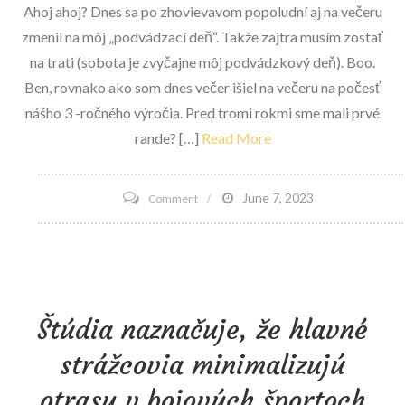
Stop!
Ahoj ahoj? Dnes sa po zhovievavom popoludní aj na večeru
zmenil na môj „podvádzací deň“. Takže zajtra musím zostať
na trati (sobota je zvyčajne môj podvádzkový deň). Boo.
Ben, rovnako ako som dnes večer išiel na večeru na počesť
nášho 3 -ročného výročia. Pred tromi rokmi sme mali prvé
rande? […]
Read More
on
June 7, 2023
Comment
Maiwand
Kabob
Štúdia naznačuje, že hlavné
strážcovia minimalizujú
otrasy v bojových športoch