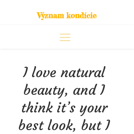
Skip
to
Význam kondície
content
I love natural
beauty, and I
think it’s your
best look, but I