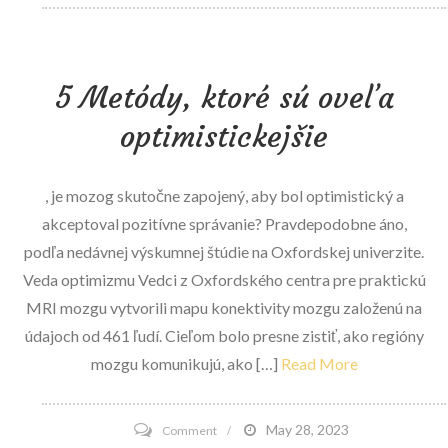
Spoločnosť
Diamond
Sports
5 Metódy, ktoré sú oveľa
oznamuje
pridanie
optimistickejšie
športového
prokurátora
, je mozog skutočne zapojený, aby bol optimistický a
Bob
akceptoval pozitívne správanie? Pravdepodobne áno,
Whitsitt
podľa nedávnej výskumnej štúdie na Oxfordskej univerzite.
do
Veda optimizmu Vedci z Oxfordského centra pre praktickú
správnej
MRI mozgu vytvorili mapu konektivity mozgu založenú na
rady
údajoch od 461 ľudí. Cieľom bolo presne zistiť, ako regióny
mozgu komunikujú, ako […]
Read More
on
May 28, 2023
Comment