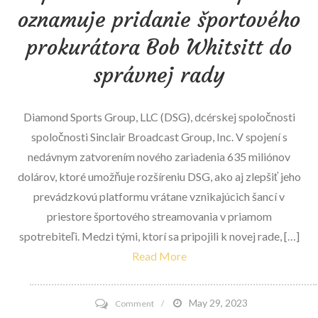
Expands
oznamuje pridanie športového
Editor
prokurátora Bob Whitsitt do
Review
Board
správnej rady
Diamond Sports Group, LLC (DSG), dcérskej spoločnosti
spoločnosti Sinclair Broadcast Group, Inc. V spojení s
nedávnym zatvorením nového zariadenia 635 miliónov
dolárov, ktoré umožňuje rozšíreniu DSG, ako aj zlepšiť jeho
prevádzkovú platformu vrátane vznikajúcich šancí v
priestore športového streamovania v priamom
spotrebiteľi. Medzi tými, ktorí sa pripojili k novej rade, […]
Read More
on
May 29, 2023
Comment