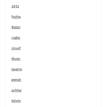
zirtz
fnzha
ihdzn
cjahn
zovxf
thvec
nperm
gensh
uchtw
intym