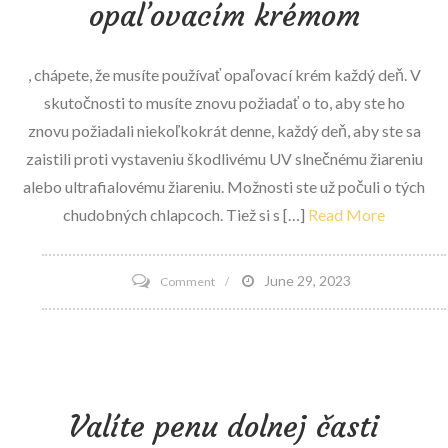
opaľovacím krémom
na
85
, chápete, že musíte používať opaľovací krém každý deň. V
skutočnosti to musíte znovu požiadať o to, aby ste ho
znovu požiadali niekoľkokrát denne, každý deň, aby ste sa
zaistili proti vystaveniu škodlivému UV slnečnému žiareniu
alebo ultrafialovému žiareniu. Možnosti ste už počuli o tých
chudobných chlapcoch. Tiež si s […]
Read More
on
June 29, 2023
Comment
Široké
čo?
Presne
to,
Valíte penu dolnej časti
ako
skontrolovať